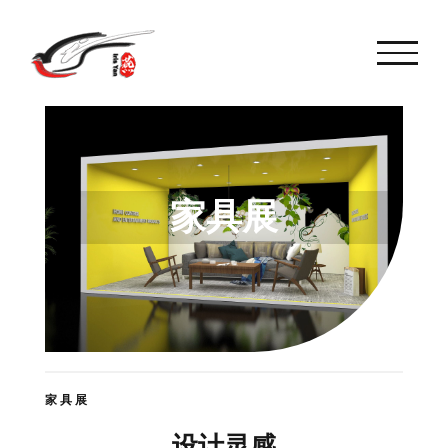
跳
转
至
内
容
家具展
家具展
设计灵感