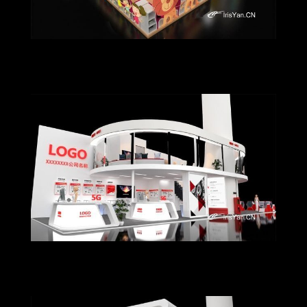
双层展台2