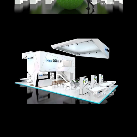
科技类展台