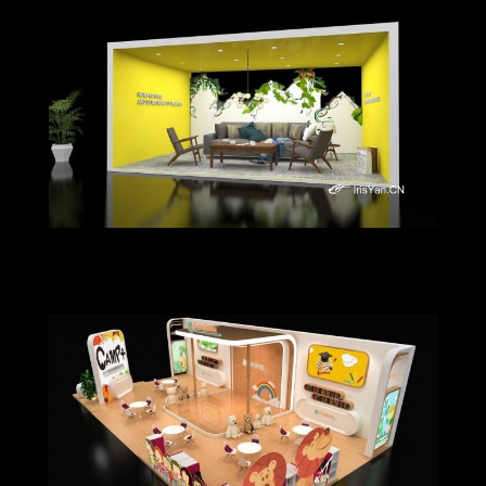
家具展
教育类展台