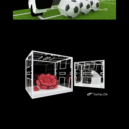
家具展——椅