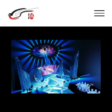
跳
转
至
内
容
舞台——星空&花瓣